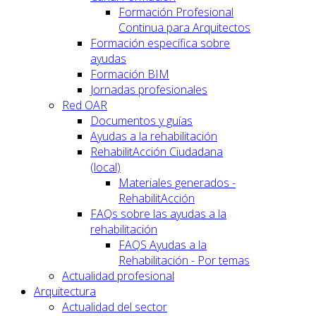
Formación Profesional
Continua para Arquitectos
Formación específica sobre
ayudas
Formación BIM
Jornadas profesionales
Red OAR
Documentos y guías
Ayudas a la rehabilitación
RehabilitAcción Ciudadana
(local)
Materiales generados -
RehabilitAcción
FAQs sobre las ayudas a la
rehabilitación
FAQS Ayudas a la
Rehabilitación - Por temas
Actualidad profesional
Arquitectura
Actualidad del sector