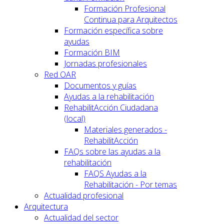
Formación Profesional
Continua para Arquitectos
Formación específica sobre
ayudas
Formación BIM
Jornadas profesionales
Red OAR
Documentos y guías
Ayudas a la rehabilitación
RehabilitAcción Ciudadana
(local)
Materiales generados -
RehabilitAcción
FAQs sobre las ayudas a la
rehabilitación
FAQS Ayudas a la
Rehabilitación - Por temas
Actualidad profesional
Arquitectura
Actualidad del sector