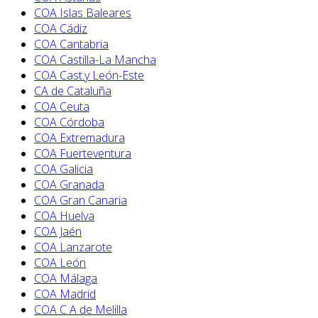
COA Islas Baleares
COA Cádiz
COA Cantabria
COA Castilla-La Mancha
COA Cast.y León-Este
CA de Cataluña
COA Ceuta
COA Córdoba
COA Extremadura
COA Fuerteventura
COA Galicia
COA Granada
COA Gran Canaria
COA Huelva
COA Jaén
COA Lanzarote
COA León
COA Málaga
COA Madrid
COA C A de Melilla