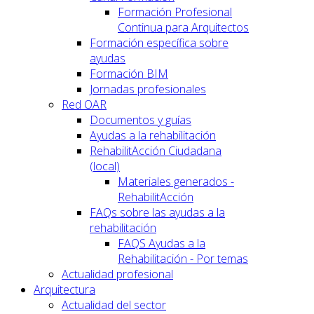
Formación Profesional
Continua para Arquitectos
Formación específica sobre
ayudas
Formación BIM
Jornadas profesionales
Red OAR
Documentos y guías
Ayudas a la rehabilitación
RehabilitAcción Ciudadana
(local)
Materiales generados -
RehabilitAcción
FAQs sobre las ayudas a la
rehabilitación
FAQS Ayudas a la
Rehabilitación - Por temas
Actualidad profesional
Arquitectura
Actualidad del sector