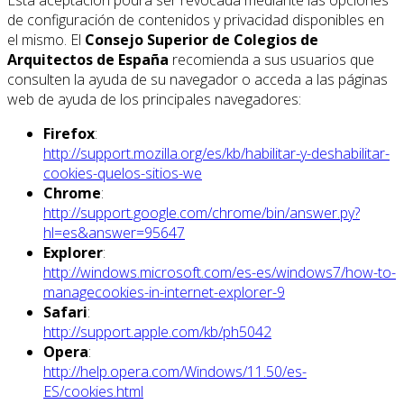
de configuración de contenidos y privacidad disponibles en
el mismo. El
Consejo Superior de Colegios de
Arquitectos de España
recomienda a sus usuarios que
consulten la ayuda de su navegador o acceda a las páginas
web de ayuda de los principales navegadores:
Firefox
:
http://support.mozilla.org/es/kb/habilitar-y-deshabilitar-
cookies-quelos-sitios-we
Chrome
:
http://support.google.com/chrome/bin/answer.py?
hl=es&answer=95647
Explorer
:
http://windows.microsoft.com/es-es/windows7/how-to-
managecookies-in-internet-explorer-9
Safari
:
http://support.apple.com/kb/ph5042
Opera
:
http://help.opera.com/Windows/11.50/es-
ES/cookies.html