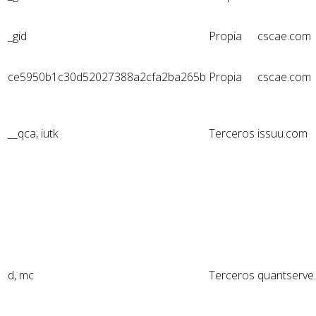
_gid
Propia
cscae.com
ce5950b1c30d52027388a2cfa2ba265b
Propia
cscae.com
__qca, iutk
Terceros
issuu.com
d, mc
Terceros
quantserve