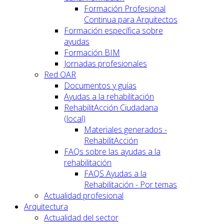
Formación Profesional
Continua para Arquitectos
Formación específica sobre
ayudas
Formación BIM
Jornadas profesionales
Red OAR
Documentos y guías
Ayudas a la rehabilitación
RehabilitAcción Ciudadana
(local)
Materiales generados -
RehabilitAcción
FAQs sobre las ayudas a la
rehabilitación
FAQS Ayudas a la
Rehabilitación - Por temas
Actualidad profesional
Arquitectura
Actualidad del sector