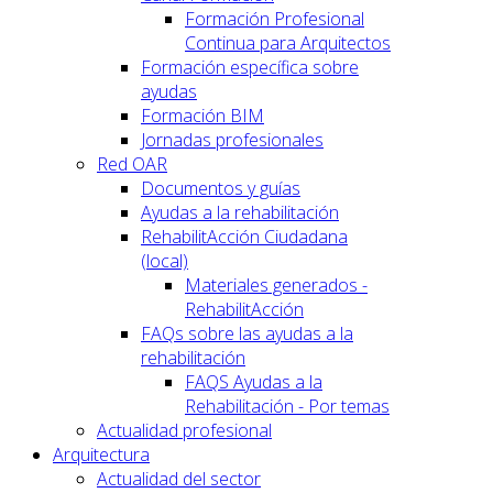
Formación Profesional
Continua para Arquitectos
Formación específica sobre
ayudas
Formación BIM
Jornadas profesionales
Red OAR
Documentos y guías
Ayudas a la rehabilitación
RehabilitAcción Ciudadana
(local)
Materiales generados -
RehabilitAcción
FAQs sobre las ayudas a la
rehabilitación
FAQS Ayudas a la
Rehabilitación - Por temas
Actualidad profesional
Arquitectura
Actualidad del sector