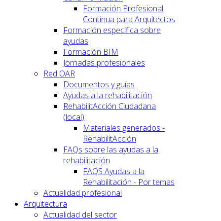
Formación Profesional
Continua para Arquitectos
Formación específica sobre
ayudas
Formación BIM
Jornadas profesionales
Red OAR
Documentos y guías
Ayudas a la rehabilitación
RehabilitAcción Ciudadana
(local)
Materiales generados -
RehabilitAcción
FAQs sobre las ayudas a la
rehabilitación
FAQS Ayudas a la
Rehabilitación - Por temas
Actualidad profesional
Arquitectura
Actualidad del sector