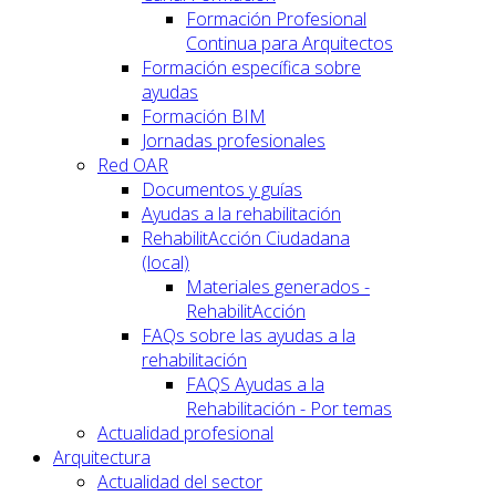
Formación Profesional
Continua para Arquitectos
Formación específica sobre
ayudas
Formación BIM
Jornadas profesionales
Red OAR
Documentos y guías
Ayudas a la rehabilitación
RehabilitAcción Ciudadana
(local)
Materiales generados -
RehabilitAcción
FAQs sobre las ayudas a la
rehabilitación
FAQS Ayudas a la
Rehabilitación - Por temas
Actualidad profesional
Arquitectura
Actualidad del sector