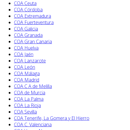
COA Ceuta
COA Córdoba
COA Extremadura
COA Fuerteventura
COA Galicia
COA Granada
COA Gran Canaria
COA Huelva
COA Jaén
COA Lanzarote
COA León
COA Málaga
COA Madrid
COA C A de Melilla
COA de Murcia
COA La Palma
COA La Rioja
COA Sevilla
COA Tenerife, La Gomera y El Hierro
COA C. Valenciana