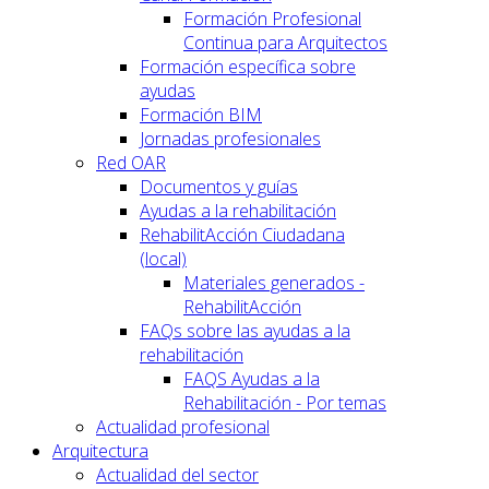
Formación Profesional
Continua para Arquitectos
Formación específica sobre
ayudas
Formación BIM
Jornadas profesionales
Red OAR
Documentos y guías
Ayudas a la rehabilitación
RehabilitAcción Ciudadana
(local)
Materiales generados -
RehabilitAcción
FAQs sobre las ayudas a la
rehabilitación
FAQS Ayudas a la
Rehabilitación - Por temas
Actualidad profesional
Arquitectura
Actualidad del sector