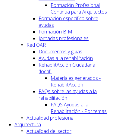
Formación Profesional
Continua para Arquitectos
Formación específica sobre
ayudas
Formación BIM
Jornadas profesionales
Red OAR
Documentos y guías
Ayudas a la rehabilitación
RehabilitAcción Ciudadana
(local)
Materiales generados -
RehabilitAcción
FAQs sobre las ayudas a la
rehabilitación
FAQS Ayudas a la
Rehabilitación - Por temas
Actualidad profesional
Arquitectura
Actualidad del sector