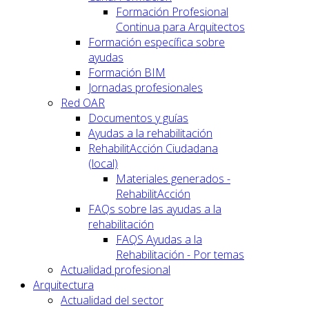
Formación Profesional
Continua para Arquitectos
Formación específica sobre
ayudas
Formación BIM
Jornadas profesionales
Red OAR
Documentos y guías
Ayudas a la rehabilitación
RehabilitAcción Ciudadana
(local)
Materiales generados -
RehabilitAcción
FAQs sobre las ayudas a la
rehabilitación
FAQS Ayudas a la
Rehabilitación - Por temas
Actualidad profesional
Arquitectura
Actualidad del sector