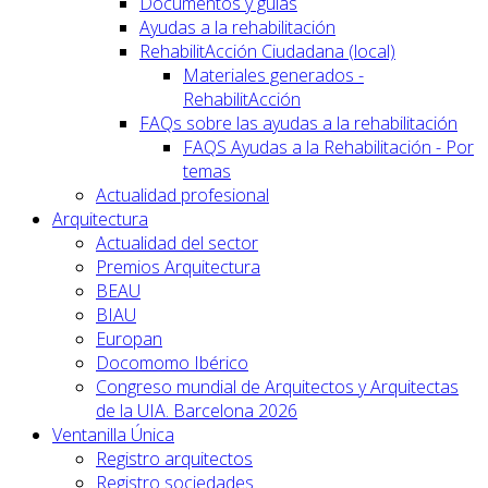
Documentos y guías
Ayudas a la rehabilitación
RehabilitAcción Ciudadana (local)
Materiales generados -
RehabilitAcción
FAQs sobre las ayudas a la rehabilitación
FAQS Ayudas a la Rehabilitación - Por
temas
Actualidad profesional
Arquitectura
Actualidad del sector
Premios Arquitectura
BEAU
BIAU
Europan
Docomomo Ibérico
Congreso mundial de Arquitectos y Arquitectas
de la UIA. Barcelona 2026
Ventanilla Única
Registro arquitectos
Registro sociedades