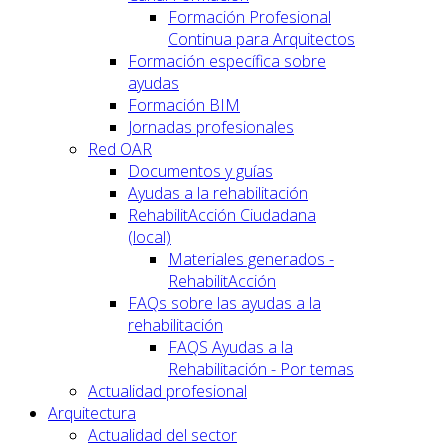
Formación Profesional
Continua para Arquitectos
Formación específica sobre
ayudas
Formación BIM
Jornadas profesionales
Red OAR
Documentos y guías
Ayudas a la rehabilitación
RehabilitAcción Ciudadana
(local)
Materiales generados -
RehabilitAcción
FAQs sobre las ayudas a la
rehabilitación
FAQS Ayudas a la
Rehabilitación - Por temas
Actualidad profesional
Arquitectura
Actualidad del sector