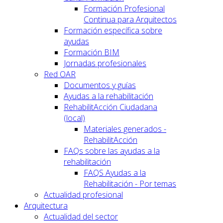
Formación Profesional
Continua para Arquitectos
Formación específica sobre
ayudas
Formación BIM
Jornadas profesionales
Red OAR
Documentos y guías
Ayudas a la rehabilitación
RehabilitAcción Ciudadana
(local)
Materiales generados -
RehabilitAcción
FAQs sobre las ayudas a la
rehabilitación
FAQS Ayudas a la
Rehabilitación - Por temas
Actualidad profesional
Arquitectura
Actualidad del sector