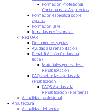
Formación Profesional
Continua para Arquitectos
Formación específica sobre
ayudas
Formación BIM
Jornadas profesionales
Red OAR
Documentos y guías
Ayudas a la rehabilitación
RehabilitAcción Ciudadana
(local)
Materiales generados -
RehabilitAcción
FAQs sobre las ayudas a la
rehabilitación
FAQS Ayudas a la
Rehabilitación - Por temas
Actualidad profesional
Arquitectura
Actualidad del sector