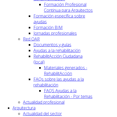
Formación Profesional
Continua para Arquitectos
Formación específica sobre
ayudas
Formación BIM
Jornadas profesionales
Red OAR
Documentos y guías
Ayudas a la rehabilitación
RehabilitAcción Ciudadana
(local)
Materiales generados -
RehabilitAcción
FAQs sobre las ayudas a la
rehabilitación
FAQS Ayudas a la
Rehabilitación - Por temas
Actualidad profesional
Arquitectura
Actualidad del sector