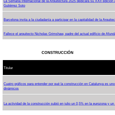
La Semana Internacional de la Arquitectura 2025 dedicará su XXII edición 
Gutiérrez Soto
Barcelona invita a la ciudadanía a participar en la capitalidad de la Arquite
Fallece el arquitecto Nicholas Grimshaw, padre del actual edificio de Afun
CONSTRUCCIÓN
Titular
Cuatro gráficos para entender por qué la construcción en Catalunya es un
dinámicos
La actividad de la construcción subió en julio un 0,5% en la eurozona y u