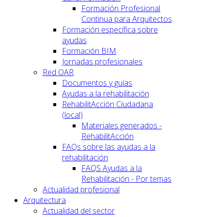
Formación Profesional
Continua para Arquitectos
Formación específica sobre
ayudas
Formación BIM
Jornadas profesionales
Red OAR
Documentos y guías
Ayudas a la rehabilitación
RehabilitAcción Ciudadana
(local)
Materiales generados -
RehabilitAcción
FAQs sobre las ayudas a la
rehabilitación
FAQS Ayudas a la
Rehabilitación - Por temas
Actualidad profesional
Arquitectura
Actualidad del sector