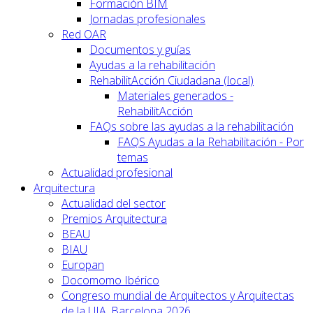
Formación BIM
Jornadas profesionales
Red OAR
Documentos y guías
Ayudas a la rehabilitación
RehabilitAcción Ciudadana (local)
Materiales generados -
RehabilitAcción
FAQs sobre las ayudas a la rehabilitación
FAQS Ayudas a la Rehabilitación - Por
temas
Actualidad profesional
Arquitectura
Actualidad del sector
Premios Arquitectura
BEAU
BIAU
Europan
Docomomo Ibérico
Congreso mundial de Arquitectos y Arquitectas
de la UIA. Barcelona 2026