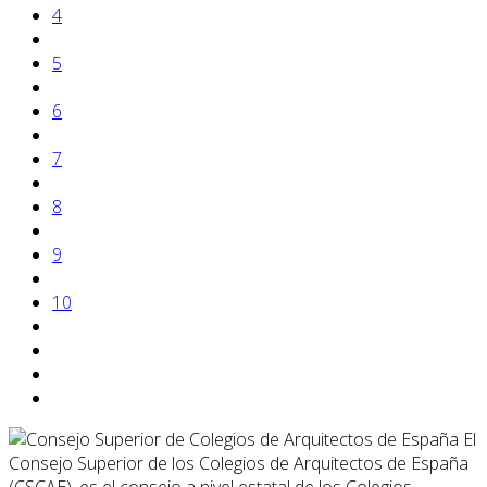
4
5
6
7
8
9
10
El
Consejo Superior de los Colegios de Arquitectos de España
(CSCAE), es el consejo a nivel estatal de los Colegios