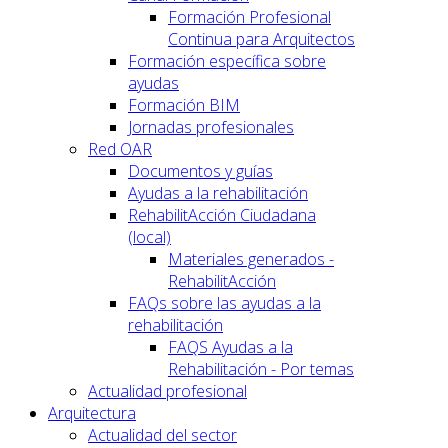
Formación Profesional
Continua para Arquitectos
Formación específica sobre
ayudas
Formación BIM
Jornadas profesionales
Red OAR
Documentos y guías
Ayudas a la rehabilitación
RehabilitAcción Ciudadana
(local)
Materiales generados -
RehabilitAcción
FAQs sobre las ayudas a la
rehabilitación
FAQS Ayudas a la
Rehabilitación - Por temas
Actualidad profesional
Arquitectura
Actualidad del sector