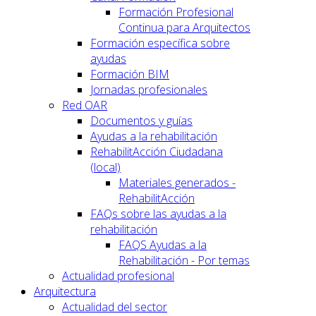
Formación Profesional
Continua para Arquitectos
Formación específica sobre
ayudas
Formación BIM
Jornadas profesionales
Red OAR
Documentos y guías
Ayudas a la rehabilitación
RehabilitAcción Ciudadana
(local)
Materiales generados -
RehabilitAcción
FAQs sobre las ayudas a la
rehabilitación
FAQS Ayudas a la
Rehabilitación - Por temas
Actualidad profesional
Arquitectura
Actualidad del sector