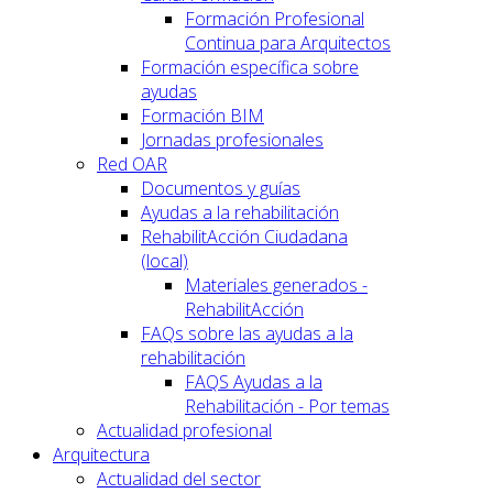
Formación Profesional
Continua para Arquitectos
Formación específica sobre
ayudas
Formación BIM
Jornadas profesionales
Red OAR
Documentos y guías
Ayudas a la rehabilitación
RehabilitAcción Ciudadana
(local)
Materiales generados -
RehabilitAcción
FAQs sobre las ayudas a la
rehabilitación
FAQS Ayudas a la
Rehabilitación - Por temas
Actualidad profesional
Arquitectura
Actualidad del sector