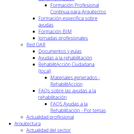
Formación Profesional
Continua para Arquitectos
Formación específica sobre
ayudas
Formación BIM
Jornadas profesionales
Red OAR
Documentos y guías
Ayudas a la rehabilitación
RehabilitAcción Ciudadana
(local)
Materiales generados -
RehabilitAcción
FAQs sobre las ayudas a la
rehabilitación
FAQS Ayudas a la
Rehabilitación - Por temas
Actualidad profesional
Arquitectura
Actualidad del sector