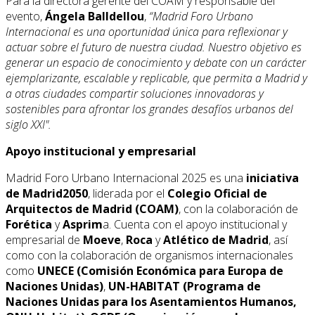
Para la directora gerente del COAM y responsable del
evento,
Ángela Balldellou
,
“Madrid Foro Urbano
Internacional es una oportunidad única para reflexionar y
actuar sobre el futuro de nuestra ciudad. Nuestro objetivo es
generar un espacio de conocimiento y debate con un carácter
ejemplarizante, escalable y replicable, que permita a Madrid y
a otras ciudades compartir soluciones innovadoras y
sostenibles para afrontar los grandes desafíos urbanos del
siglo XXI".
Apoyo institucional y empresarial
Madrid Foro Urbano Internacional 2025 es una
iniciativa
de Madrid2050
, liderada por el
Colegio Oficial de
Arquitectos de Madrid (COAM)
, con la colaboración de
Forética
y
Asprim
a. Cuenta con el apoyo institucional y
empresarial de
Moeve
,
Roca
y
Atlético de Madrid
, así
como con la colaboración de organismos internacionales
como
UNECE (Comisión Económica para Europa de
Naciones Unidas)
,
UN-HABITAT (Programa de
Naciones Unidas para los Asentamientos Humanos,