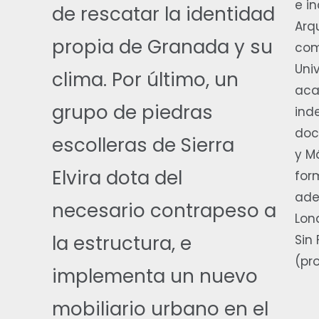
e i
de rescatar la identidad
Arq
propia de Granada y su
com
Uni
clima. Por último, un
aca
grupo de piedras
ind
doc
escolleras de Sierra
y M
Elvira dota del
for
ade
necesario contrapeso a
Lon
la estructura, e
Sin
(pr
implementa un nuevo
mobiliario urbano en el