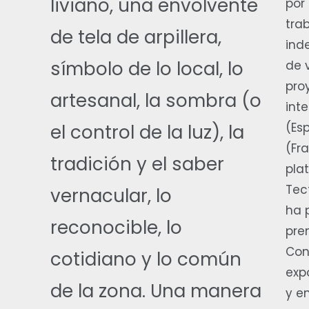
liviano, una envolvente
por
tra
de tela de arpillera,
ind
símbolo de lo local, lo
de 
pro
artesanal, la sombra (o
int
(Es
el control de la luz), la
(Fr
tradición y el saber
pla
Tec
vernacular, lo
ha 
reconocible, lo
pre
Con
cotidiano y lo común
exp
de la zona. Una manera
y e