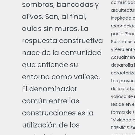
comunidade
sombras, bancadas y
arquitectu
olivos. Son, al final,
inspirado e
reconocida 
aulas sin muros. La
por la ‘Esc
respuesta constructiva
Sesma es a
y Perú ent
nace de la comunidad
Actualment
que entiende su
desarrolla
caracteriza
entorno como valioso.
Los proyec
El denominador
de las art
valioso.Se 
común entre las
reside en 
construcciones es la
forma de t
“Vivienda 
utilización de los
PREMIOS FAD