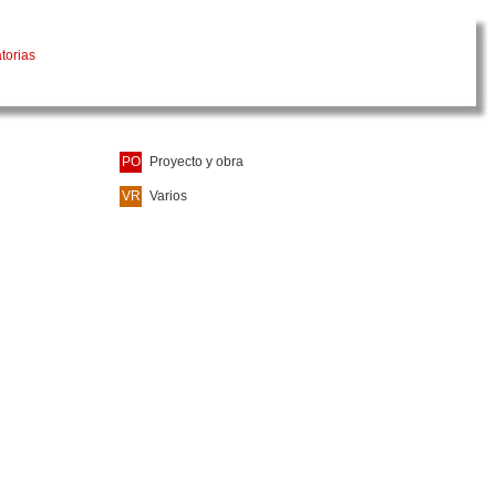
torias
PO
Proyecto y obra
VR
Varios