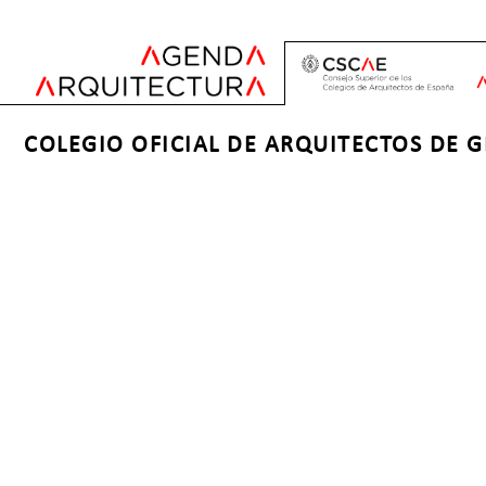
Jump
to
navigation
Back
Back
COLEGIO OFICIAL DE ARQUITECTOS DE 
to
to
top
top