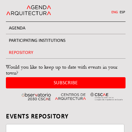
Jump
to
ENG
ESP
navigation
AGENDA
PARTICIPATING INSTITUTIONS
REPOSITORY
Would you like to keep up to date with events in your
town?
SUBSCRIBE
Back
EVENTS REPOSITORY
to
top