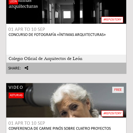
LEÓN
#REPOSITORY
01 APR
TO
10 SEP
CONCURSO DE FOTOGRAFÍA «ÍNTIMAS ARQUITECTURAS»
Colegio Oficial de Arquitectos de León
SHARE:
VIDEO
FREE
ASTURIAS
#REPOSITORY
01 APR
TO
10 SEP
CONFERENCIA DE CARME PINÓS SOBRE CUATRO PROYECTOS