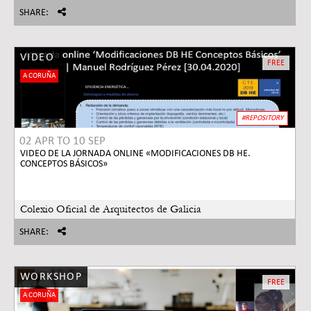
SHARE:
VIDEO
FREE
A CORUÑA
#REPOSITORY
02 APR
TO
10 SEP
VIDEO DE LA JORNADA ONLINE «MODIFICACIONES DB HE.
CONCEPTOS BÁSICOS»
Colexio Oficial de Arquitectos de Galicia
SHARE:
WORKSHOP
FREE
A CORUÑA