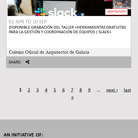
#REPOSITORY
02 APR
TO
10 SEP
DISPONIBLE GRABACIÓN DEL TALLER «HERRAMIENTAS GRATUITAS
PARA LA GESTIÓN Y COORDINACIÓN DE EQUIPOS | SLACK»
Colexio Oficial de Arquitectos de Galicia
SHARE:
1
2
3
4
5
6
7
8
9
…
next ›
last
»
Back
to
top
AN INITIATIVE OF: