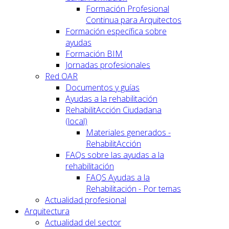
Formación Profesional
Continua para Arquitectos
Formación específica sobre
ayudas
Formación BIM
Jornadas profesionales
Red OAR
Documentos y guías
Ayudas a la rehabilitación
RehabilitAcción Ciudadana
(local)
Materiales generados -
RehabilitAcción
FAQs sobre las ayudas a la
rehabilitación
FAQS Ayudas a la
Rehabilitación - Por temas
Actualidad profesional
Arquitectura
Actualidad del sector