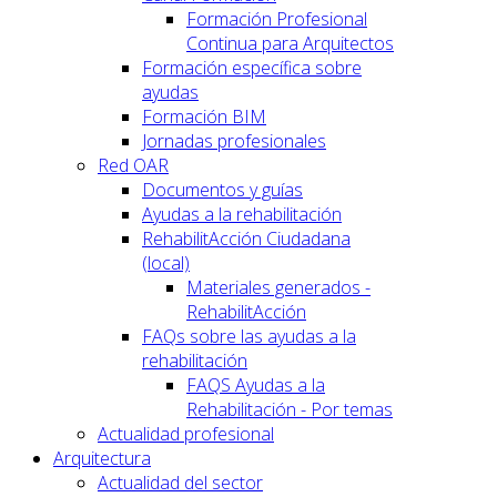
Formación Profesional
Continua para Arquitectos
Formación específica sobre
ayudas
Formación BIM
Jornadas profesionales
Red OAR
Documentos y guías
Ayudas a la rehabilitación
RehabilitAcción Ciudadana
(local)
Materiales generados -
RehabilitAcción
FAQs sobre las ayudas a la
rehabilitación
FAQS Ayudas a la
Rehabilitación - Por temas
Actualidad profesional
Arquitectura
Actualidad del sector