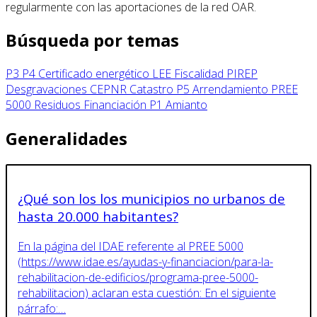
regularmente con las aportaciones de la red OAR.
Búsqueda por temas
P3
P4
Certificado energético
LEE
Fiscalidad
PIREP
Desgravaciones
CEPNR
Catastro
P5
Arrendamiento
PREE
5000
Residuos
Financiación
P1
Amianto
Generalidades
¿Qué son los los municipios no urbanos de
hasta 20.000 habitantes?
En la página del IDAE referente al PREE 5000
(https://www.idae.es/ayudas-y-financiacion/para-la-
rehabilitacion-de-edificios/programa-pree-5000-
rehabilitacion) aclaran esta cuestión: En el siguiente
párrafo:…