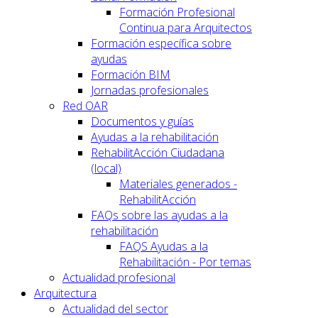
Formación Profesional
Continua para Arquitectos
Formación específica sobre
ayudas
Formación BIM
Jornadas profesionales
Red OAR
Documentos y guías
Ayudas a la rehabilitación
RehabilitAcción Ciudadana
(local)
Materiales generados -
RehabilitAcción
FAQs sobre las ayudas a la
rehabilitación
FAQS Ayudas a la
Rehabilitación - Por temas
Actualidad profesional
Arquitectura
Actualidad del sector