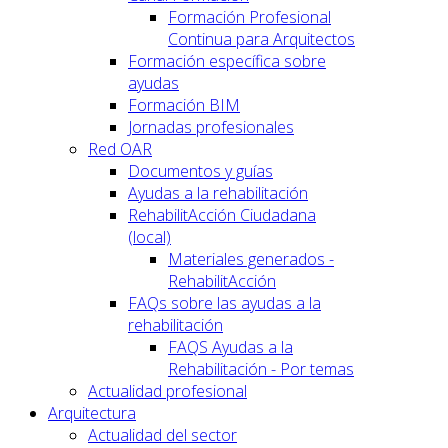
Formación Profesional
Continua para Arquitectos
Formación específica sobre
ayudas
Formación BIM
Jornadas profesionales
Red OAR
Documentos y guías
Ayudas a la rehabilitación
RehabilitAcción Ciudadana
(local)
Materiales generados -
RehabilitAcción
FAQs sobre las ayudas a la
rehabilitación
FAQS Ayudas a la
Rehabilitación - Por temas
Actualidad profesional
Arquitectura
Actualidad del sector