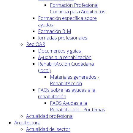
Formación Profesional
Continua para Arquitectos
Formación específica sobre
ayudas
Formación BIM
Jornadas profesionales
Red OAR
Documentos y guías
Ayudas a la rehabilitación
RehabilitAcción Ciudadana
(local)
Materiales generados -
RehabilitAcción
FAQs sobre las ayudas a la
rehabilitación
FAQS Ayudas a la
Rehabilitación - Por temas
Actualidad profesional
Arquitectura
Actualidad del sector