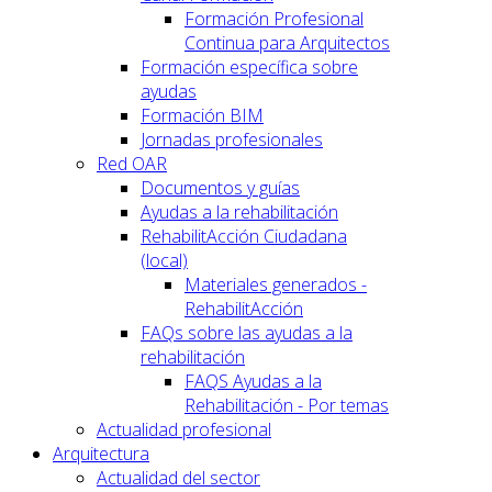
Formación Profesional
Continua para Arquitectos
Formación específica sobre
ayudas
Formación BIM
Jornadas profesionales
Red OAR
Documentos y guías
Ayudas a la rehabilitación
RehabilitAcción Ciudadana
(local)
Materiales generados -
RehabilitAcción
FAQs sobre las ayudas a la
rehabilitación
FAQS Ayudas a la
Rehabilitación - Por temas
Actualidad profesional
Arquitectura
Actualidad del sector