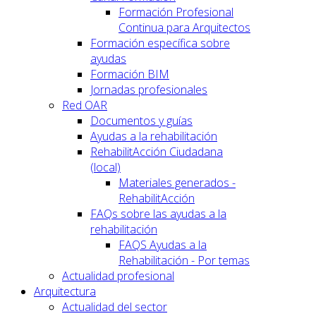
Formación Profesional
Continua para Arquitectos
Formación específica sobre
ayudas
Formación BIM
Jornadas profesionales
Red OAR
Documentos y guías
Ayudas a la rehabilitación
RehabilitAcción Ciudadana
(local)
Materiales generados -
RehabilitAcción
FAQs sobre las ayudas a la
rehabilitación
FAQS Ayudas a la
Rehabilitación - Por temas
Actualidad profesional
Arquitectura
Actualidad del sector