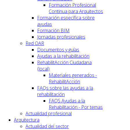
Formación Profesional
Continua para Arquitectos
Formación específica sobre
ayudas
Formación BIM
Jornadas profesionales
Red OAR
Documentos y guías
Ayudas a la rehabilitación
RehabilitAcción Ciudadana
(local)
Materiales generados -
RehabilitAcción
FAQs sobre las ayudas a la
rehabilitación
FAQS Ayudas a la
Rehabilitación - Por temas
Actualidad profesional
Arquitectura
Actualidad del sector