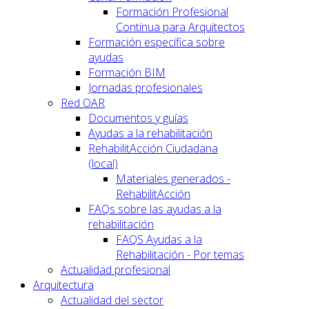
Formación Profesional
Continua para Arquitectos
Formación específica sobre
ayudas
Formación BIM
Jornadas profesionales
Red OAR
Documentos y guías
Ayudas a la rehabilitación
RehabilitAcción Ciudadana
(local)
Materiales generados -
RehabilitAcción
FAQs sobre las ayudas a la
rehabilitación
FAQS Ayudas a la
Rehabilitación - Por temas
Actualidad profesional
Arquitectura
Actualidad del sector