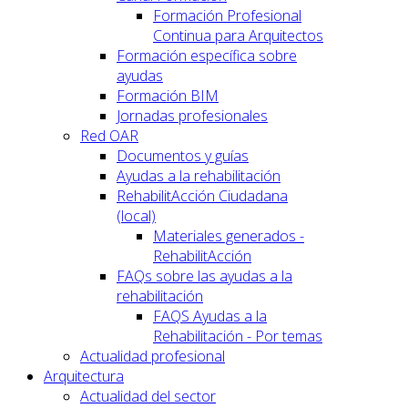
Formación Profesional
Continua para Arquitectos
Formación específica sobre
ayudas
Formación BIM
Jornadas profesionales
Red OAR
Documentos y guías
Ayudas a la rehabilitación
RehabilitAcción Ciudadana
(local)
Materiales generados -
RehabilitAcción
FAQs sobre las ayudas a la
rehabilitación
FAQS Ayudas a la
Rehabilitación - Por temas
Actualidad profesional
Arquitectura
Actualidad del sector