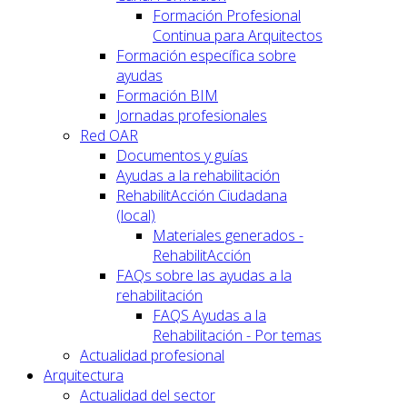
Formación Profesional
Continua para Arquitectos
Formación específica sobre
ayudas
Formación BIM
Jornadas profesionales
Red OAR
Documentos y guías
Ayudas a la rehabilitación
RehabilitAcción Ciudadana
(local)
Materiales generados -
RehabilitAcción
FAQs sobre las ayudas a la
rehabilitación
FAQS Ayudas a la
Rehabilitación - Por temas
Actualidad profesional
Arquitectura
Actualidad del sector