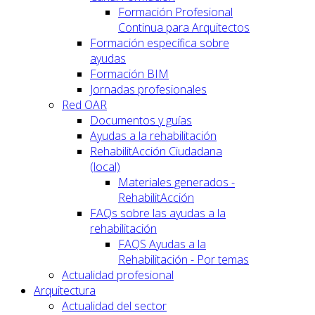
Formación Profesional
Continua para Arquitectos
Formación específica sobre
ayudas
Formación BIM
Jornadas profesionales
Red OAR
Documentos y guías
Ayudas a la rehabilitación
RehabilitAcción Ciudadana
(local)
Materiales generados -
RehabilitAcción
FAQs sobre las ayudas a la
rehabilitación
FAQS Ayudas a la
Rehabilitación - Por temas
Actualidad profesional
Arquitectura
Actualidad del sector