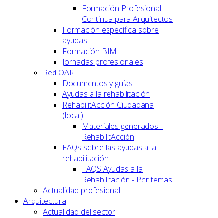
Formación Profesional
Continua para Arquitectos
Formación específica sobre
ayudas
Formación BIM
Jornadas profesionales
Red OAR
Documentos y guías
Ayudas a la rehabilitación
RehabilitAcción Ciudadana
(local)
Materiales generados -
RehabilitAcción
FAQs sobre las ayudas a la
rehabilitación
FAQS Ayudas a la
Rehabilitación - Por temas
Actualidad profesional
Arquitectura
Actualidad del sector