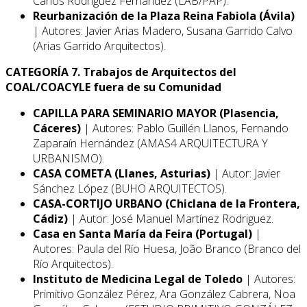
Carlos Rodríguez Fernández (LAB/PAP).
Reurbanización de la Plaza Reina Fabiola (Ávila)
| Autores: Javier Arias Madero, Susana Garrido Calvo
(Arias Garrido Arquitectos).
CATEGORÍA 7. Trabajos de Arquitectos del
COAL/COACYLE fuera de su Comunidad
CAPILLA PARA SEMINARIO MAYOR (Plasencia,
Cáceres)
| Autores: Pablo Guillén Llanos, Fernando
Zaparaín Hernández (AMAS4 ARQUITECTURA Y
URBANISMO).
CASA COMETA (Llanes, Asturias)
| Autor: Javier
Sánchez López (BUHO ARQUITECTOS).
CASA-CORTIJO URBANO (Chiclana de la Frontera,
Cádiz)
| Autor: José Manuel Martínez Rodriguez.
Casa en Santa María da Feira (Portugal)
|
Autores: Paula del Río Huesa, João Branco (Branco del
Río Arquitectos).
Instituto de Medicina Legal de Toledo
| Autores:
Primitivo González Pérez, Ara González Cabrera, Noa