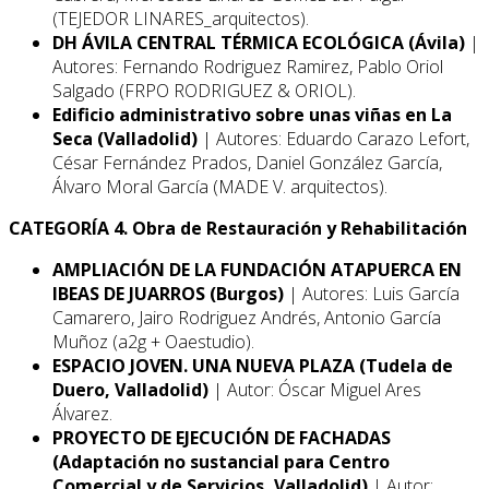
(TEJEDOR LINARES_arquitectos).
DH ÁVILA CENTRAL TÉRMICA ECOLÓGICA (Ávila)
|
Autores: Fernando Rodriguez Ramirez, Pablo Oriol
Salgado (FRPO RODRIGUEZ & ORIOL).
Edificio administrativo sobre unas viñas en La
Seca (Valladolid)
| Autores: Eduardo Carazo Lefort,
César Fernández Prados, Daniel González García,
Álvaro Moral García (MADE V. arquitectos).
CATEGORÍA 4. Obra de Restauración y Rehabilitación
AMPLIACIÓN DE LA FUNDACIÓN ATAPUERCA EN
IBEAS DE JUARROS (Burgos)
| Autores: Luis García
Camarero, Jairo Rodriguez Andrés, Antonio García
Muñoz (a2g + Oaestudio).
ESPACIO JOVEN. UNA NUEVA PLAZA (Tudela de
Duero, Valladolid)
| Autor: Óscar Miguel Ares
Álvarez.
PROYECTO DE EJECUCIÓN DE FACHADAS
(Adaptación no sustancial para Centro
Comercial y de Servicios, Valladolid)
| Autor: