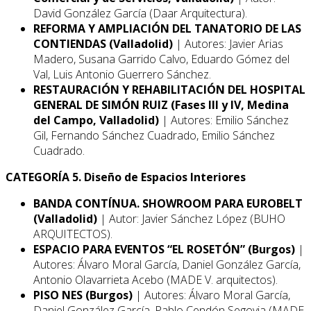
David González García (Daar Arquitectura).
REFORMA Y AMPLIACIÓN DEL TANATORIO DE LAS
CONTIENDAS (Valladolid)
| Autores: Javier Arias
Madero, Susana Garrido Calvo, Eduardo Gómez del
Val, Luis Antonio Guerrero Sánchez.
RESTAURACIÓN Y REHABILITACIÓN DEL HOSPITAL
GENERAL DE SIMÓN RUIZ (Fases III y IV, Medina
del Campo, Valladolid)
| Autores: Emilio Sánchez
Gil, Fernando Sánchez Cuadrado, Emilio Sánchez
Cuadrado.
CATEGORÍA 5. Diseño de Espacios Interiores
BANDA CONTÍNUA. SHOWROOM PARA EUROBELT
(Valladolid)
| Autor: Javier Sánchez López (BUHO
ARQUITECTOS).
ESPACIO PARA EVENTOS “EL ROSETÓN” (Burgos)
|
Autores: Álvaro Moral García, Daniel González García,
Antonio Olavarrieta Acebo (MADE V. arquitectos).
PISO NES (Burgos)
| Autores: Álvaro Moral García,
Daniel González García, Pablo Cendón Segovia (MADE