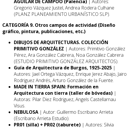
AGUILAR DE CAMPOO (Palencia)
| Autores:
Gregorio Vázquez Justel, Andrea Rodera Culhane
(PLANZ PLANEAMIENTO URBANÍSTICO SLP).
CATEGORÍA 9. Otros campos de actividad (Diseño
gráfico, pintura, publicaciones, etc.)
DIBUJOS DE ARQUITECTURAS. COLECCIÓN
PRIMITIVO GONZÁLEZ
| Autores: Primitivo González
Pérez, Ara González Cabrera, Noa González Cabrera
(ESTUDIO PRIMITIVO GONZÁLEZ ARQUITECTOS).
Guía de Arquitectura de Burgos, 1925-2025
|
Autores: Jael Ortega Vázquez, Enrique Jerez Abajo, Jairo
Rodriguez Andrés, Arturo González de la Fuente.
MADE IN TIERRA SPAIN: Formación en
Arquitectura con tierra (taller de bóvedas)
|
Autoras: Pilar Diez Rodriguez, Angels Castellarnau
Visus.
NEBULOSA
| Autor: Guillermo Escribano Arrieta
(Escribano Arrieta Estudio).
PR01 (silla) + PR02 (taburete)
| Autores: Silvia