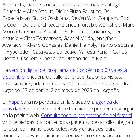
Architects, Oana Stănescu, Recetas Urbanas (Santiago
Cirugeda + Alice Attout), Didier Fiúza Faustino, Os
Espacialistas, Studio Ossidiana, Design With Company, Pool
is Cool + Dallas, architecture uncomfortable workshop, Marc
Morro, Un Parell d´Arquitectes, Paloma Cañizares, meii
estudio + Clara Torregrosa, Gabriel Millán, Jennyfher
Alvarado + Alvaro Gonzalez, Daniel Hambly, Frantoio sociale
+ Hypereden, Catalystas Collective, Vanesa Peña + Carlos
Herraiz, Escuela Superior de Diseño de La Rioja.
La
versión digital del programa de Concéntrico 09 ya está
disponible
: encuentros, talleres, presentaciones, visitas,
exposiciones, además de las 21 intervenciones que tendrán
lugar del 27 de abril al 2 de mayo de 2023 en Logroño.
El
mapa
para no perderse en la ciudad y la
agenda de
actividades
por días en detalle también se pueden descargar
en la página web.
Consulta toda la programación del festival
y no te pierdas los contenidos que en su desarrollo integran
lo local, con numerosos colectivos y entidades, para
fomentar nuevas prácticas colectivas en el espacio público.