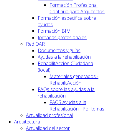
Formación Profesional
Continua para Arquitectos
Formación específica sobre
ayudas
Formación BIM
Jornadas profesionales
Red OAR
Documentos y guías
Ayudas a la rehabilitación
RehabilitAcción Ciudadana
(local)
Materiales generados -
RehabilitAcción
FAQs sobre las ayudas a la
rehabilitación
FAQS Ayudas a la
Rehabilitación - Por temas
Actualidad profesional
Arquitectura
Actualidad del sector