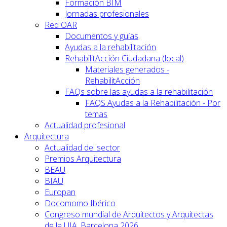
Formación BIM
Jornadas profesionales
Red OAR
Documentos y guías
Ayudas a la rehabilitación
RehabilitAcción Ciudadana (local)
Materiales generados -
RehabilitAcción
FAQs sobre las ayudas a la rehabilitación
FAQS Ayudas a la Rehabilitación - Por
temas
Actualidad profesional
Arquitectura
Actualidad del sector
Premios Arquitectura
BEAU
BIAU
Europan
Docomomo Ibérico
Congreso mundial de Arquitectos y Arquitectas
de la UIA. Barcelona 2026